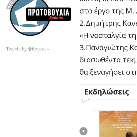
στο έργο της Μ. 
2.Δημήτρης Κανε
«Η νοσταλγία τ
3.Παναγιώτης Κ
Tweets by @KoukasK
διασωθέντα τεκμ
θα ξεναγήσει στ
Εκδηλώσεις