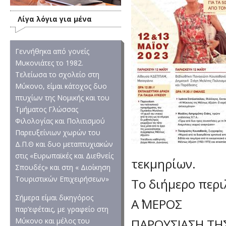
Λίγα λόγια για μένα
Γεννήθηκα από γονείς
Μυκονιάτες το 1982.
Τελείωσα το σχολείο στη
Μύκονο, είμαι κάτοχος δυο
πτυχίων της Νομικής και του
Τμήματος Γλώσσας
Φιλολογίας και Πολιτισμού
Παρευξείνιων χωρών του
Δ.Π.Θ και δυο μεταπτυχιακών
στις «Ευρωπαϊκές και Διεθνείς
τεκμηρίων.
Σπουδές» και στη « Διοίκηση
Τουριστικών Επιχειρήσεων»
Το διήμερο περι
Σήμερα είμαι δικηγόρος
Α΄ ΜΕΡΟΣ
παρ’εφέταις, με γραφείο στη
ΠΑΡΟΥΣΙΑΣΗ ΤΗΣ
Μύκονο και μέλος του