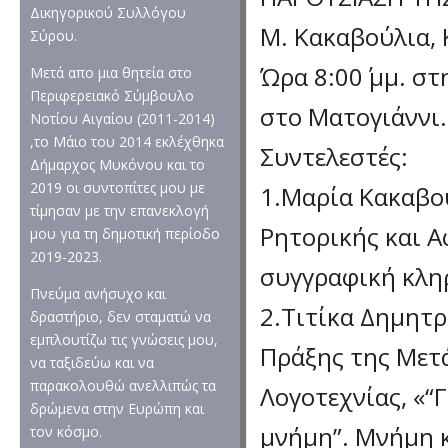
Δικηγορικού Συλλόγου
Μ. Κακαβούλια, 
Σύρου.
Ώρα 8:00΄ μμ. σ
Μετά απο μια θητεία στο
Περιφερειακό Σύμβουλο
στο Ματογιάννι.
Νοτίου Αιγαίου (2011-2014)
,το Μάιο του 2014 εκλέχθηκα
Συντελεστές:
Δήμαρχος Μυκόνου και το
2019 οι συντοπίτες μου με
1.Μαρία Κακαβού
τίμησαν με την επανεκλογή
Ρητορικής και Α
μου για τη δημοτική περίοδο
2019-2023.
συγγραφική κλη
Πνεύμα ανήσυχο και
2.Τιτίκα Δημητρ
δραστήριο, δεν σταματώ να
εμπλουτίζω τις γνώσεις μου,
Πράξης της Μετά
να ταξιδεύω και να
παρακολουθώ ανελλιπώς τα
Λογοτεχνίας, «“Γ
δρώμενα στην Ευρώπη και
μνήμη”. Μνήμη 
τον κόσμο.