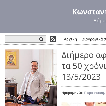
Πα
πρ
Κωνσταντ
κυ
πε
Δήμα
Φόρμα αναζήτησης
Αρχική
Βιογραφικά σ
Διήμερο αφ
τα 50 χρόνι
13/5/2023
Ημερομηνία:
Παρασκευή, 