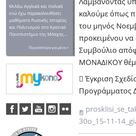
Λαμβάνοντας υπό
Μιλάω Αγγλικά και Ιταλικά
καλούμε όπως π
ενώ έχω παρακολουθήσει
μαθήματα Ρωσικής Ιστορίας
του μηνός Νοεμβ
και Πολιτισμού στο Κρατικό
Πανεπιστήμιο της Μόσχας...
προκειμένου να 
Συμβούλιο απόφ
Περισσότερα για μένα »
ΜΟΝΑΔΙΚΟΥ θέμ
 Έγκριση Σχεδ
Προγράμματος Δ
prosklisi_se_ta
30o_15-11-14_gi