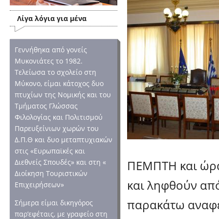
Λίγα λόγια για μένα
Γεννήθηκα από γονείς
Μυκονιάτες το 1982.
Τελείωσα το σχολείο στη
Μύκονο, είμαι κάτοχος δυο
πτυχίων της Νομικής και του
Τμήματος Γλώσσας
Φιλολογίας και Πολιτισμού
Παρευξείνιων χωρών του
Δ.Π.Θ και δυο μεταπτυχιακών
στις «Ευρωπαϊκές και
ΠΕΜΠΤΗ και ώρα 
Διεθνείς Σπουδές» και στη «
Διοίκηση Τουριστικών
και ληφθούν από
Επιχειρήσεων»
παρακάτω αναφ
Σήμερα είμαι δικηγόρος
παρ’εφέταις, με γραφείο στη