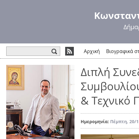
Πα
πρ
Κωνσταντ
κυ
πε
Δήμα
Φόρμα αναζήτησης
Αρχική
Βιογραφικά σ
Διπλή Συνε
Συμβουλίο
& Τεχνικό
Ημερομηνία:
Πέμπτη, 20/1