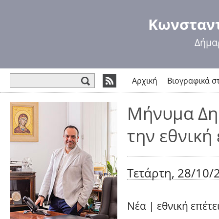
Πα
πρ
Κωνσταντ
κυ
πε
Δήμα
Φόρμα αναζήτησης
Αρχική
Βιογραφικά σ
Μήνυμα Δη
την εθνική
Τετάρτη, 28/10/2
Νέα
|
εθνική επέτ