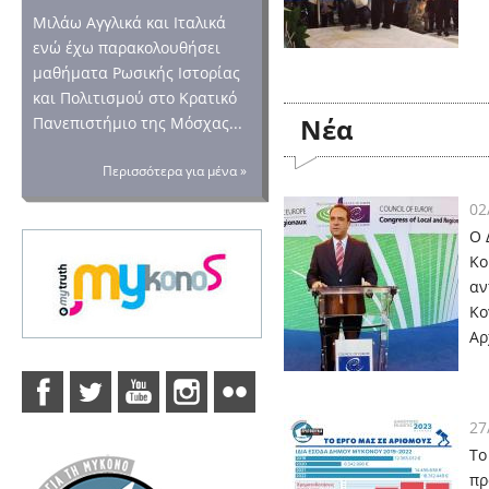
Μιλάω Αγγλικά και Ιταλικά
ενώ έχω παρακολουθήσει
μαθήματα Ρωσικής Ιστορίας
και Πολιτισμού στο Κρατικό
Nέα
Πανεπιστήμιο της Μόσχας...
Περισσότερα για μένα »
02
Ο 
Κο
αν
Κο
Αρ
27
Το
πρ