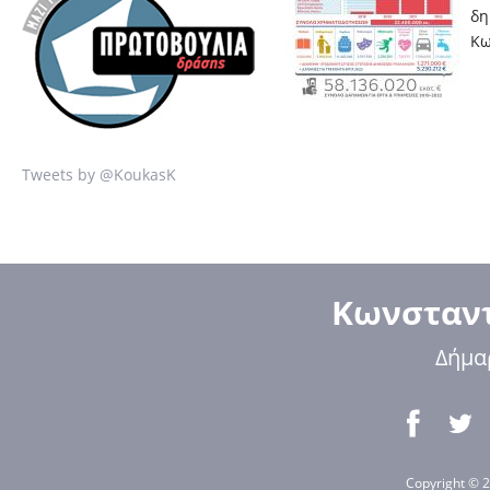
δη
Κω
Tweets by @KoukasK
Κωνσταντ
Δήμα
Copyright © 