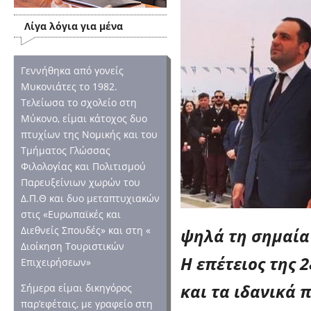
Λίγα λόγια για μένα
Γεννήθηκα από γονείς
Μυκονιάτες το 1982.
Τελείωσα το σχολείο στη
Μύκονο, είμαι κάτοχος δυο
πτυχίων της Νομικής και του
Τμήματος Γλώσσας
Φιλολογίας και Πολιτισμού
Παρευξείνιων χωρών του
Δ.Π.Θ και δυο μεταπτυχιακών
στις «Ευρωπαϊκές και
Διεθνείς Σπουδές» και στη «
ψηλά τη σημαία 
Διοίκηση Τουριστικών
Η επέτειος της 
Επιχειρήσεων»
και τα ιδανικά 
Σήμερα είμαι δικηγόρος
παρ’εφέταις, με γραφείο στη