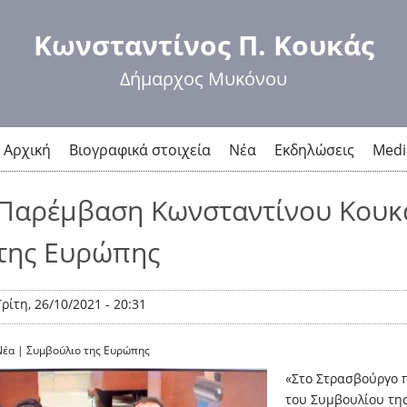
Παράκαμψη
προς το
Κωνσταντίνος Π. Κουκάς
κυρίως
περιεχόμενο
Δήμαρχος Μυκόνου
Αρχική
Βιογραφικά στοιχεία
Νέα
Εκδηλώσεις
Medi
Παρέμβαση Κωνσταντίνου Κουκ
της Ευρώπης
Τρίτη, 26/10/2021 - 20:31
Νέα
|
Συμβούλιο της Ευρώπης
«Στο Στρασβούργο 
του Συμβουλίου τη