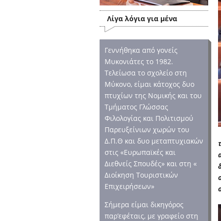
Λίγα λόγια για μένα
Γεννήθηκα από γονείς
Μυκονιάτες το 1982.
Τελείωσα το σχολείο στη
Μύκονο, είμαι κάτοχος δυο
πτυχίων της Νομικής και του
Τμήματος Γλώσσας
Φιλολογίας και Πολιτισμού
Παρευξείνιων χωρών του
Δ.Π.Θ και δυο μεταπτυχιακών
στις «Ευρωπαϊκές και
Διεθνείς Σπουδές» και στη «
Διοίκηση Τουριστικών
Επιχειρήσεων»
Σήμερα είμαι δικηγόρος
παρ’εφέταις, με γραφείο στη