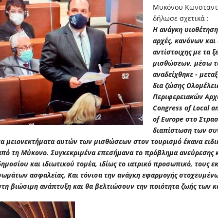
Μυκόνου Κωνσταντί
δήλωσε σχετικά :
Η ανάγκη υιοθέτηση
αρχές, κανόνων και
αντίστοιχης με τα 
μισθώσεων, μέσω τ
αναδείχθηκε - μεταξ
δια ζώσης Ολομέλει
Περιφερειακών Αρχ
Congress of Local an
of Europe στο Στρα
διαπίστωση των συ
τα μειονεκτήματα αυτών των μισθώσεων στον τουρισμό έκανα ειδι
από τη Μύκονο. Συγκεκριμένα επεσήμανα το πρόβλημα ανεύρεσης κ
δημοσίου και ιδιωτικού τομέα, ιδίως το ιατρικό προσωπικό, τους ε
σωμάτων ασφαλείας. Και τόνισα την ανάγκη εφαρμογής στοχευμέν
στη βιώσιμη ανάπτυξη και θα βελτιώσουν την ποιότητα ζωής των κ