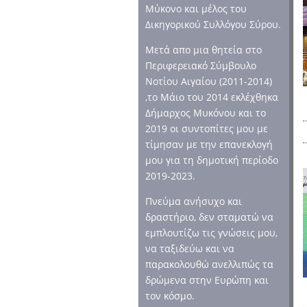
Μύκονο και μέλος του
Δικηγορικού Συλλόγου Σύρου.
Μετά απο μια θητεία στο
Περιφερειακό Σύμβουλο
Νοτίου Αιγαίου (2011-2014)
,το Μάιο του 2014 εκλέχθηκα
Δήμαρχος Μυκόνου και το
2019 οι συντοπίτες μου με
τίμησαν με την επανεκλογή
μου για τη δημοτική περίοδο
2019-2023.
Πνεύμα ανήσυχο και
δραστήριο, δεν σταματώ να
εμπλουτίζω τις γνώσεις μου,
να ταξιδεύω και να
παρακολουθώ ανελλιπώς τα
δρώμενα στην Ευρώπη και
τον κόσμο.