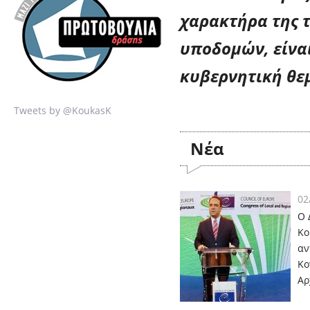
χαρακτήρα της 
υποδομών, είνα
κυβερνητική θε
Tweets by @KoukasK
Nέα
02
Ο 
Κο
αν
Κο
Αρ