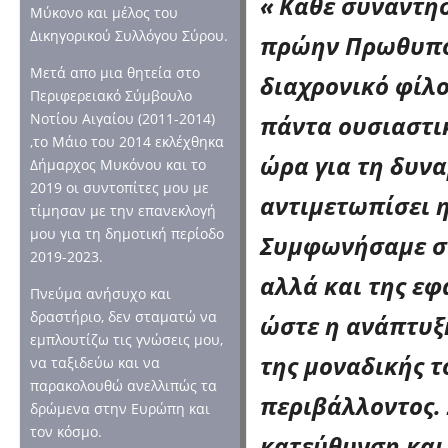
« Κάθε συνάντησ
Μύκονο και μέλος του
Δικηγορικού Συλλόγου Σύρου.
πρώην Πρωθυπου
Μετά απο μια θητεία στο
διαχρονικό φίλο
Περιφερειακό Σύμβουλο
πάντα ουσιαστι
Νοτίου Αιγαίου (2011-2014)
,το Μάιο του 2014 εκλέχθηκα
ώρα για τη δυνα
Δήμαρχος Μυκόνου και το
2019 οι συντοπίτες μου με
αντιμετωπίσει 
τίμησαν με την επανεκλογή
μου για τη δημοτική περίοδο
Συμφωνήσαμε σ
2019-2023.
αλλά και της εφ
Πνεύμα ανήσυχο και
δραστήριο, δεν σταματώ να
ώστε η ανάπτυξη
εμπλουτίζω τις γνώσεις μου,
της μοναδικής τ
να ταξιδεύω και να
παρακολουθώ ανελλιπώς τα
περιβάλλοντος.
δρώμενα στην Ευρώπη και
τον κόσμο.
κατεύθυνση και