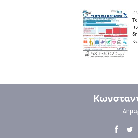
27
Το
πρ
δη
Κω
Κωνσταντ
Δήμα