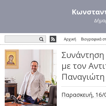
Πα
πρ
Κωνσταντ
κυ
πε
Δήμα
Φόρμα αναζήτησης
Αρχική
Βιογραφικά σ
Συνάντηση
με τον Αντ
Παναγιώτη
Παρασκευή, 16/0