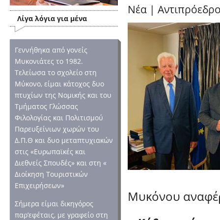
Νέα
|
Αντιπρόεδρο
Λίγα λόγια για μένα
Γεννήθηκα από γονείς
Μυκονιάτες το 1982.
Τελείωσα το σχολείο στη
Μύκονο, είμαι κάτοχος δυο
πτυχίων της Νομικής και του
Τμήματος Γλώσσας
Φιλολογίας και Πολιτισμού
Παρευξείνιων χωρών του
Δ.Π.Θ και δυο μεταπτυχιακών
στις «Ευρωπαϊκές και
Διεθνείς Σπουδές» και στη «
Διοίκηση Τουριστικών
Επιχειρήσεων»
Μυκόνου αναφέρε
Σήμερα είμαι δικηγόρος
παρ’εφέταις, με γραφείο στη