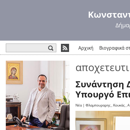
Πα
πρ
Κωνσταντ
κυ
πε
Δήμα
Φόρμα αναζήτησης
Αρχική
Βιογραφικά σ
αποχετευτι
Συνάντηση 
Υπουργό Επ
Νέα
|
Φλαμπουραρης
,
Κουκάς
,
Α