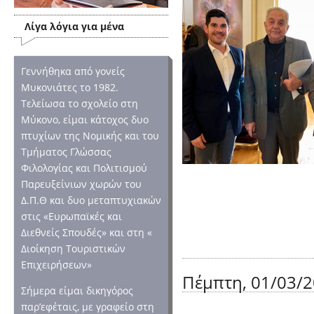
Λίγα λόγια για μένα
Γεννήθηκα από γονείς
Μυκονιάτες το 1982.
Τελείωσα το σχολείο στη
Μύκονο, είμαι κάτοχος δυο
πτυχίων της Νομικής και του
Τμήματος Γλώσσας
Φιλολογίας και Πολιτισμού
Παρευξείνιων χωρών του
Δ.Π.Θ και δυο μεταπτυχιακών
στις «Ευρωπαϊκές και
Διεθνείς Σπουδές» και στη «
Διοίκηση Τουριστικών
Επιχειρήσεων»
Πέμπτη, 01/03/2
Σήμερα είμαι δικηγόρος
παρ’εφέταις, με γραφείο στη