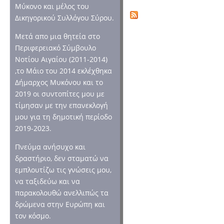
Μύκονο και μέλος του
Δικηγορικού Συλλόγου Σύρου.
Μετά απο μια θητεία στο
Περιφερειακό Σύμβουλο
Νοτίου Αιγαίου (2011-2014)
,το Μάιο του 2014 εκλέχθηκα
Δήμαρχος Μυκόνου και το
2019 οι συντοπίτες μου με
τίμησαν με την επανεκλογή
μου για τη δημοτική περίοδο
2019-2023.
Πνεύμα ανήσυχο και
δραστήριο, δεν σταματώ να
εμπλουτίζω τις γνώσεις μου,
να ταξιδεύω και να
παρακολουθώ ανελλιπώς τα
δρώμενα στην Ευρώπη και
τον κόσμο.