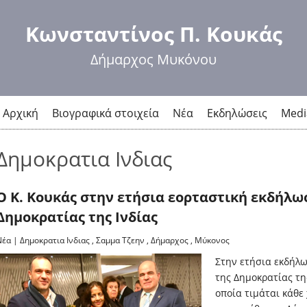
Παράκαμψη
προς το
Κωνσταντίνος Π. Κουκάς
κυρίως
περιεχόμενο
Δήμαρχος Μυκόνου
Αρχική
Βιογραφικά στοιχεία
Νέα
Εκδηλώσεις
Medi
Δημοκρατια Ινδιας
Ο Κ. Κουκάς στην ετήσια εορταστική εκδήλωσ
Δημοκρατίας της Ινδίας
Νέα
|
Δημοκρατια Ινδιας
,
Σαμμα Τζεην
,
Δήμαρχος
,
Μύκονος
Στην ετήσια εκδήλω
της Δημοκρατίας της
οποία τιμάται κάθε 