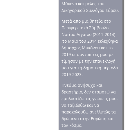
Μύκονο και μέλος του
Δικηγορικού Συλλόγου Σύρου.
Μετά απο μια θητεία στο
Περιφερειακό Σύμβουλο
Νοτίου Αιγαίου (2011-2014)
,το Μάιο του 2014 εκλέχθηκα
Δήμαρχος Μυκόνου και το
2019 οι συντοπίτες μου με
τίμησαν με την επανεκλογή
μου για τη δημοτική περίοδο
2019-2023.
Πνεύμα ανήσυχο και
δραστήριο, δεν σταματώ να
εμπλουτίζω τις γνώσεις μου,
να ταξιδεύω και να
παρακολουθώ ανελλιπώς τα
δρώμενα στην Ευρώπη και
τον κόσμο.