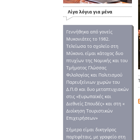
Λίγα λόγια για μένα
Γεννήθηκα από γονείς
Μυκονιάτες το 1982.
Τελείωσα το σχολείο στη
Μύκονο, είμαι κάτοχος δυο
πτυχίων της Νομικής και του
Τμήματος Γλώσσας
Φιλολογίας και Πολιτισμού
Παρευξείνιων χωρών του
Δ.Π.Θ και δυο μεταπτυχιακών
στις «Ευρωπαϊκές και
Διεθνείς Σπουδές» και στη «
Διοίκηση Τουριστικών
Επιχειρήσεων»
Σήμερα είμαι δικηγόρος
παρ’εφέταις, με γραφείο στη