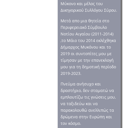
Μύκονο και μέλος του
Δικηγορικού Συλλόγου Σύρου.
Μετά απο μια θητεία στο
Περιφερειακό Σύμβουλο
Νοτίου Αιγαίου (2011-2014)
,το Μάιο του 2014 εκλέχθηκα
Δήμαρχος Μυκόνου και το
2019 οι συντοπίτες μου με
τίμησαν με την επανεκλογή
μου για τη δημοτική περίοδο
2019-2023.
Πνεύμα ανήσυχο και
δραστήριο, δεν σταματώ να
εμπλουτίζω τις γνώσεις μου,
να ταξιδεύω και να
παρακολουθώ ανελλιπώς τα
δρώμενα στην Ευρώπη και
τον κόσμο.