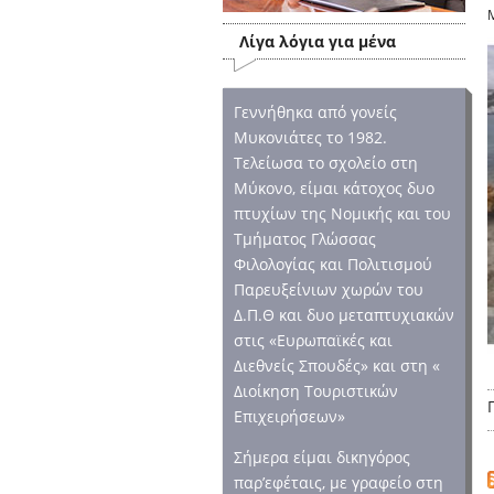
Λίγα λόγια για μένα
Γεννήθηκα από γονείς
Μυκονιάτες το 1982.
Τελείωσα το σχολείο στη
Μύκονο, είμαι κάτοχος δυο
πτυχίων της Νομικής και του
Τμήματος Γλώσσας
Φιλολογίας και Πολιτισμού
Παρευξείνιων χωρών του
Δ.Π.Θ και δυο μεταπτυχιακών
στις «Ευρωπαϊκές και
Διεθνείς Σπουδές» και στη «
Διοίκηση Τουριστικών
Επιχειρήσεων»
Σήμερα είμαι δικηγόρος
παρ’εφέταις, με γραφείο στη